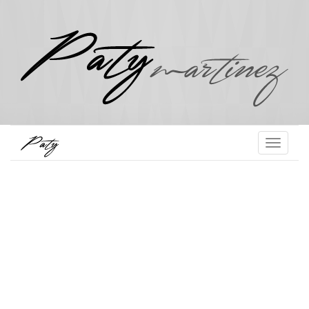
Toggle
navigati