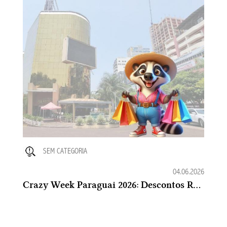
SEM CATEGORIA
04.06.2026
Crazy Week Paraguai 2026: Descontos Reais ou Marketing?