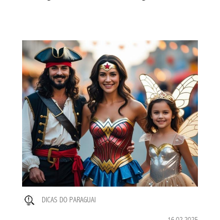
DICAS DO PARAGUAI