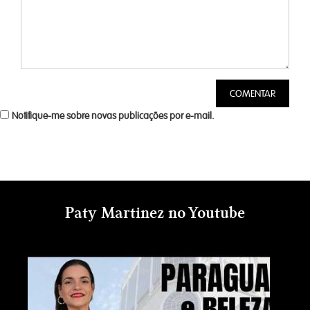
Notifique-me sobre novas publicações por e-mail.
Paty Martinez no Youtube