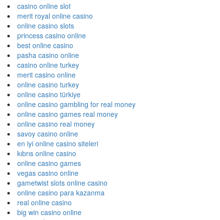
casino online slot
merit royal online casino
online casino slots
princess casino online
best online casino
pasha casino online
casino online turkey
merit casino online
online casino turkey
online casino türkiye
online casino gambling for real money
online casino games real money
online casino real money
savoy casino online
en iyi online casino siteleri
kıbrıs online casino
online casino games
vegas casino online
gametwist slots online casino
online casino para kazanma
real online casino
big win casino online