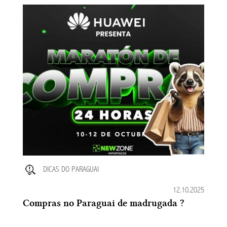
DICAS DO PARAGUAI
12.10.2025
Compras no Paraguai de madrugada ?