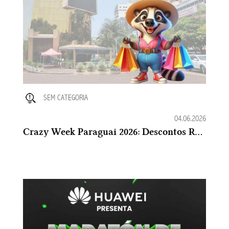
SEM CATEGORIA
04.06.2026
Crazy Week Paraguai 2026: Descontos Reais ou Marketing?