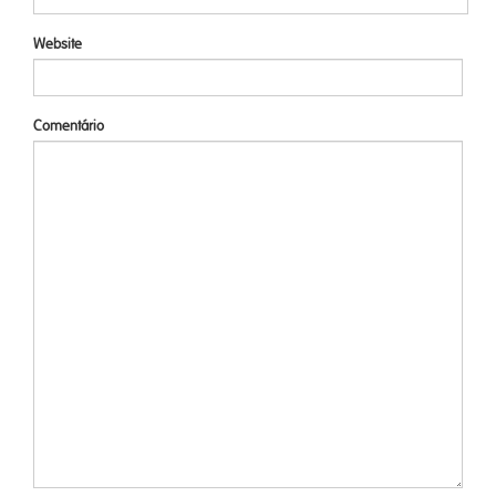
Website
Comentário