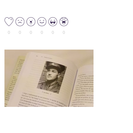
0
0
0
0
0
0