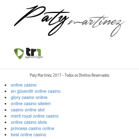
Paty Martinez 2017 - Todos os Direitos Reservados
online casino
en güvenilir online casino
glory casino online
online casino siteleri
casino online slot
merit royal online casino
online casino slots
princess casino online
best online casino