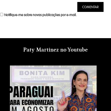
Notifique-me sobre novas publicações por e-mail.
Paty Martinez no Youtube