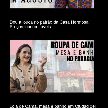
Deu a louca no patrão da Casa Hermosa!
Preços inacreditáveis
Loja de Cama, mesa e banho em Ciudad del