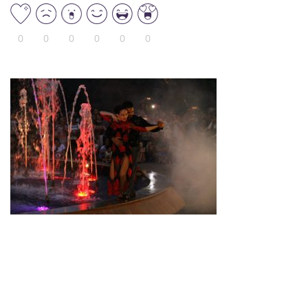
0
0
0
0
0
0