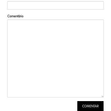
Comentário