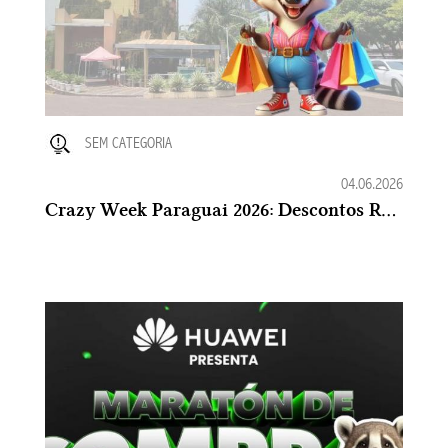
SEM CATEGORIA
04.06.2026
Crazy Week Paraguai 2026: Descontos Reais ou Marketing?