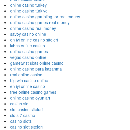
online casino turkey
online casino türkiye
online casino gambling for real money
online casino games real money
online casino real money
savoy casino online
en iyi online casino siteleri
kıbrıs online casino
online casino games
vegas casino online
gametwist slots online casino
online casino para kazanma
real online casino
big win casino online
en iyi online casino
free online casino games
online casino oyunlari
casino slot
slot casino siteleri
slots 7 casino
casino slots
casino slot siteleri