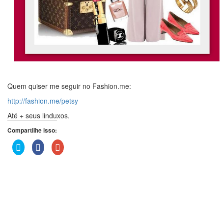
Quem quiser me seguir no Fashion.me:
http://fashion.me/petsy
Até
+ seus linduxos.
Compartilhe isso:
Clique
Clique
Compartilhe
para
para
no
compartilhar
compartilhar
Google+
no
no
(abre
Twitter(abre
Facebook(abre
em
em
em
nova
nova
nova
janela)
janela)
janela)