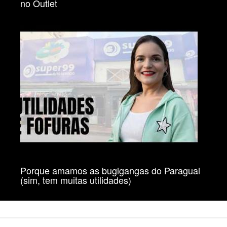
no Outlet
Porque amamos as bugigangas do Paraguai
(sim, tem muitas utilidades)