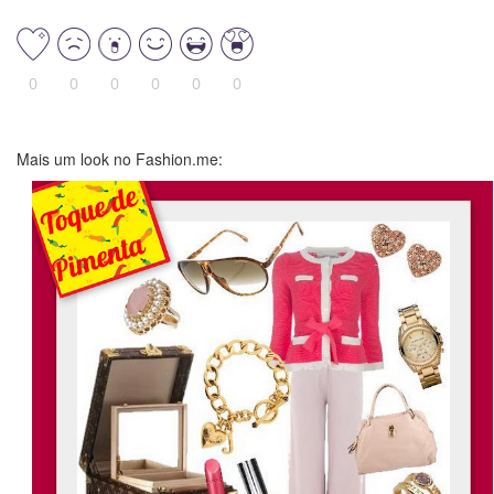
0
0
0
0
0
0
Mais um look no Fashion.me: