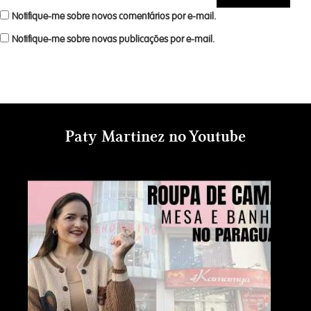
Notifique-me sobre novos comentários por e-mail.
Notifique-me sobre novas publicações por e-mail.
Paty Martinez no Youtube