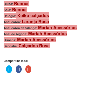
Renner
Blusa:
Renner
Saia:
Keiko calçados
Relógio:
Laranja Rosa
Anel cobra:
Mariah Acessórios
Anel cobra de falange:
Mariah Acessórios
Anel de bigode:
Mariah Acessórios
Brincos:
Calçados Rosa
Sandália:
.
Compartilhe isso:
Clique
Clique
Compartilhe
para
para
no
compartilhar
compartilhar
Google+
no
no
(abre
Twitter(abre
Facebook(abre
em
em
em
nova
nova
nova
janela)
janela)
janela)