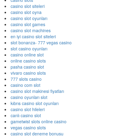
casino slot siteleri
casino slot oyna
casino slot oyunları
casino slot games
casino slot machines
en iyi casino slot siteleri
slot bonanza- 777 vegas casino
slot casino oyunları
casino online slot
online casino slots
pasha casino slot
vivaro casino slots
777 slots casino
casino com slot
casino slot makinesi fiyatları
casino oyunları slot
kıbrıs casino slot oyunları
casino slot hileleri
canlı casino slot
gametwist slots online casino
vegas casino slots
casino slot deneme bonusu