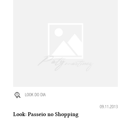
LOOK DO DIA
09.11.2013
Look: Passeio no Shopping