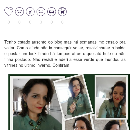
0
0
0
0
0
0
Tenho estado ausente do blog mas há semanas me ensaio pra
voltar. Como ainda não ia conseguir voltar, resolvi chutar o balde
e postar um look tirado há tempos atrás e que até hoje eu não
tinha postado. Não resisti e aderi a esse verde que inundou as
vitrines no último inverno. Confiram: