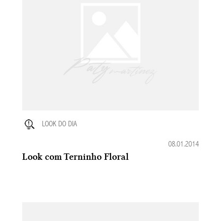
LOOK DO DIA
08.01.2014
Look com Terninho Floral