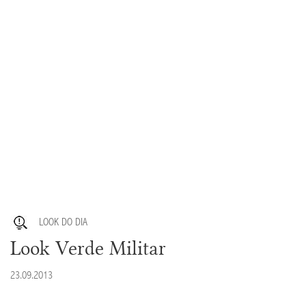
LOOK DO DIA
Look Verde Militar
23.09.2013