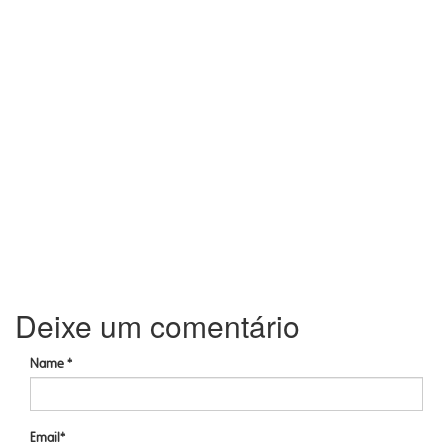
Deixe um comentário
Name *
Email*