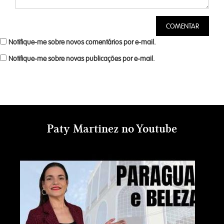
Notifique-me sobre novos comentários por e-mail.
Notifique-me sobre novas publicações por e-mail.
Paty Martinez no Youtube