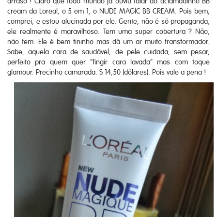
arraso ! Claro que todo mundo já ouviu falar do aclamadinho BB
cream da Loreal, o 5 em 1, o NUDE MAGIC BB CREAM. Pois bem,
comprei, e estou alucinada por ele. Gente, não é só propaganda,
ele realmente é maravilhoso. Tem uma super cobertura ? Não,
não tem. Ele é bem fininho mas dá um ar muito transformador.
Sabe, aquela cara de saudável, de pele cuidada, sem pesar,
perfeito pra quem quer “fingir cara lavada” mas com toque
glamour. Precinho camarada: $ 14,50 (dólares). Pois vale a pena !