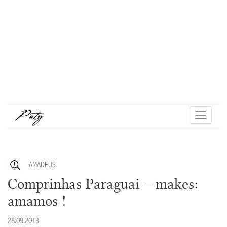
Toggle
navigati
AMADEUS
Comprinhas Paraguai – makes:
amamos !
28.09.2013