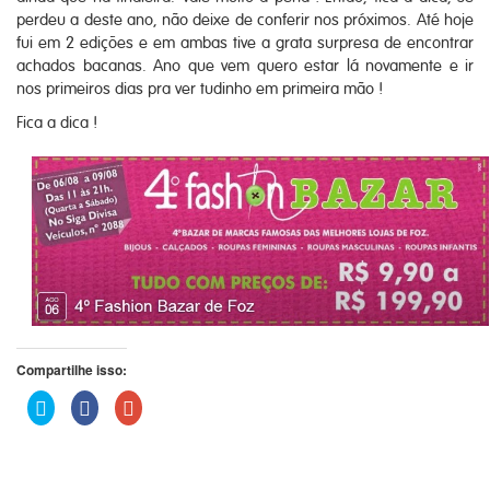
perdeu a deste ano, não deixe de conferir nos próximos. Até hoje
fui em 2 edições e em ambas tive a grata surpresa de encontrar
achados bacanas. Ano que vem quero estar lá novamente e ir
nos primeiros dias pra ver tudinho em primeira mão !
Fica a dica !
Compartilhe isso:
Clique
Clique
Compartilhe
para
para
no
compartilhar
compartilhar
Google+
no
no
(abre
Twitter(abre
Facebook(abre
em
em
em
nova
nova
nova
janela)