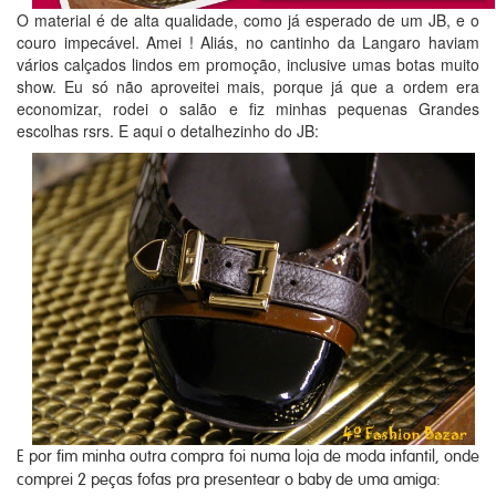
O material é de alta qualidade, como já esperado de um JB, e o
couro impecável. Amei ! Aliás, no cantinho da Langaro haviam
vários calçados lindos em promoção, inclusive umas botas muito
show. Eu só não aproveitei mais, porque já que a ordem era
economizar, rodei o salão e fiz minhas pequenas Grandes
escolhas rsrs. E aqui o detalhezinho do JB:
E por fim minha outra compra foi numa loja de moda infantil, onde
comprei 2 peças fofas pra presentear o baby de uma amiga: