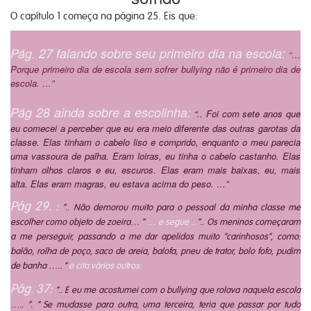
O capítulo 1 começa na página 25. Eis que:
Pág. 27 falando sobre seu primeiro dia na escola:
“…
Porque primeiro dia de escola sem sofrer bullying não é primeiro dia de
escola. …”
Pág 28 ainda sobre a escolinha:
“.. Foi com sete anos que
eu comecei a perceber que eu era meio diferente das outras garotas da
classe. Elas tinham o cabelo liso e comprido, enquanto o meu parecia
uma vassoura de palha. Eram loiras, eu tinha o cabelo castanho. Elas
tinham olhos claros e eu, escuros. Elas eram mais baixas, eu, mais
alta. Elas eram magras, eu estava acima do peso. …”
Pág 29. :
“.. Não demorou muito para o pessoal da minha classe me
escolher como objeto de zoeira… ”
… e segue ..
“.. Os meninos começaram
a me perseguir, passando a me dar apelidos muito “carinhosos”, como:
balão, rolha de poço, saco de areia, balofa, pneu de trator, bolo fofo, pudim
de banha ….. “
e cita vários outros.
Pág. 37:
“.. E eu me acostumei com o bullying que rolava naquela escola
….. “. ” Se mudasse para outra, uma terceira, teria que passar por tudo