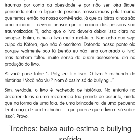
traumas por conta da obesidade e por não ser loira (fiquei
pensando sobre a legião de pessoas massacradas pelo trauma
que temos então na nossa convivência, já que as loiras ainda são
uma minoria – deveria pensar que a maioria das pessoas são
traumatizadas ?), acho que o livro deveria deixar isso claro na
sinopse. Enfim, achei o livro muito mal-feito. Não acho que seja
culpa da Kéfera, que não é escritora. Defendo nesse ponto ela
porque realmente sou fã (senão eu não teria comprado o livro)
mas também faltou muito senso de quem assessorou ela na
produção do livro.
Aí você pode falar: “- Paty, eu li o livro. O livro é recheado de
histórias ! Você não viu ? Nem é assim só de bullying ..”
Sim, verdade, o livro é recheado de histórias. No entanto no
decorrer delas a uma recorrência tão grande do assunto, ainda
que na forma de uma fala, de uma brincadeira, de uma pequena
lembrança, de um trechinho … que parece que o livro é só sobre
isso”. Provo:
Trechos: baixa auto-estima e bullying
sofrido