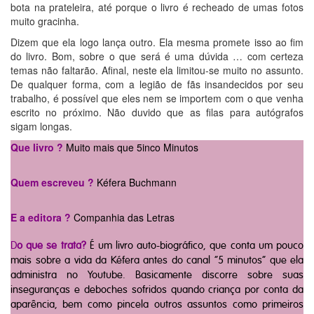
bota na prateleira, até porque o livro é recheado de umas fotos
muito gracinha.
Dizem que ela logo lança outro. Ela mesma promete isso ao fim
do livro. Bom, sobre o que será é uma dúvida … com certeza
temas não faltarão. Afinal, neste ela limitou-se muito no assunto.
De qualquer forma, com a legião de fãs insandecidos por seu
trabalho, é possível que eles nem se importem com o que venha
escrito no próximo. Não duvido que as filas para autógrafos
sigam longas.
Que livro ?
Muito mais que 5inco Minutos
Quem escreveu ?
Kéfera Buchmann
E a editora ?
Companhia das Letras
D
o que se trata
?
É um livro auto-biográfico, que conta um pouco
mais sobre a vida da Kéfera antes do canal “5 minutos” que ela
administra no Youtube. Basicamente discorre sobre suas
inseguranças e deboches sofridos quando criança por conta da
aparência, bem como pincela outros assuntos como primeiros