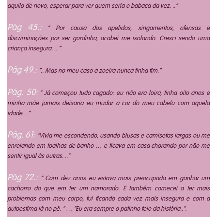
aquilo de novo, esperar para ver quem seria o babaca da vez. ..”
Pág 45.:
” Por causa dos apelidos, xingamentos, ofensas e
discriminações por ser gordinha, acabei me isolando. Cresci sendo uma
criança insegura. .. “
Pág 49.:
“.. Mas no meu caso a zoeira nunca tinha fim.”
Pág. 50:
” Já começou tudo cagado: eu não era loira, tinha oito anos e
minha mãe jamais deixaria eu mudar a cor do meu cabelo com aquela
idade. ..”
Pág. 61:
“Vivia me escondendo, usando blusas e camisetas largas ou me
enrolando em toalhas de banho … e ficava em casa chorando por não me
sentir igual às outras. ..”
Pág 72.:
” Com dez anos eu estava mais preocupada em ganhar um
cachorro do que em ter um namorado. E também comecei a ter mais
problemas com meu corpo, fui ficando cada vez mais insegura e com a
autoestima lá no pé. ” … “Eu era sempre o patinho feio da história..”.