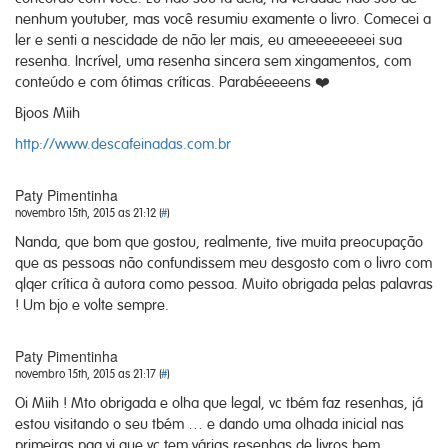
nenhum youtuber, mas você resumiu examente o livro. Comecei a
ler e senti a nescidade de não ler mais, eu ameeeeeeeei sua
resenha. Incrível, uma resenha sincera sem xingamentos, com
conteúdo e com ótimas críticas. Parabéeeeens ❤️
Bjoos Miih
http://www.descafeinadas.com.br
Paty Pimentinha
novembro 15th, 2015 as 21:12 (
#
)
Nanda, que bom que gostou, realmente, tive muita preocupação
que as pessoas não confundissem meu desgosto com o livro com
qlqer crítica à autora como pessoa. Muito obrigada pelas palavras
! Um bjo e volte sempre.
Paty Pimentinha
novembro 15th, 2015 as 21:17 (
#
)
Oi Miih ! Mto obrigada e olha que legal, vc tbém faz resenhas, já
estou visitando o seu tbém … e dando uma olhada inicial nas
primeiras pag vi que vc tem várias resenhas de livros bem