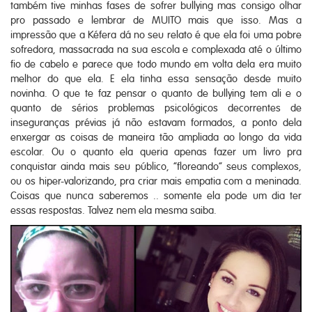
também tive minhas fases de sofrer bullying mas consigo olhar
pro passado e lembrar de MUITO mais que isso. Mas a
impressão que a Kéfera dá no seu relato é que ela foi uma pobre
sofredora, massacrada na sua escola e complexada até o último
fio de cabelo e parece que todo mundo em volta dela era muito
melhor do que ela. E ela tinha essa sensação desde muito
novinha. O que te faz pensar o quanto de bullying tem ali e o
quanto de sérios problemas psicológicos decorrentes de
inseguranças prévias já não estavam formados, a ponto dela
enxergar as coisas de maneira tão ampliada ao longo da vida
escolar. Ou o quanto ela queria apenas fazer um livro pra
conquistar ainda mais seu público, “floreando” seus complexos,
ou os hiper-valorizando, pra criar mais empatia com a meninada.
Coisas que nunca saberemos .. somente ela pode um dia ter
essas respostas. Talvez nem ela mesma saiba.