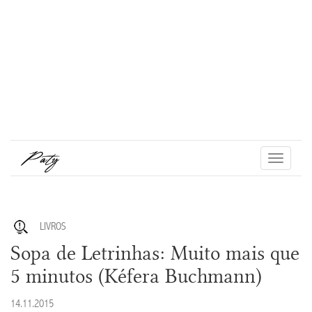
Toggle
navigati
LIVROS
Sopa de Letrinhas: Muito mais que
5 minutos (Kéfera Buchmann)
14.11.2015