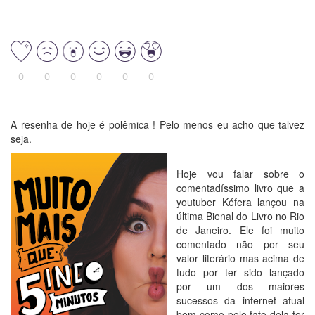
0
0
0
0
0
0
A resenha de hoje é polêmica ! Pelo menos eu acho que talvez
seja.
Hoje vou falar sobre o
comentadíssimo livro que a
youtuber Kéfera lançou na
última Bienal do Livro no Rio
de Janeiro. Ele foi muito
comentado não por seu
valor literário mas acima de
tudo por ter sido lançado
por um dos maiores
sucessos da internet atual
bem como pelo fato dela ter