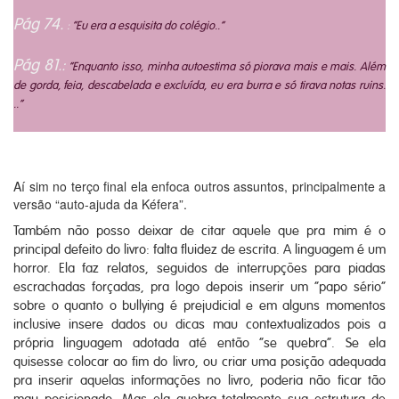
Pág 74.
:
“Eu era a esquisita do colégio..”
Pág 81.:
“Enquanto isso, minha autoestima só piorava mais e mais. Além
de gorda, feia, descabelada e excluída, eu era burra e só tirava notas ruins.
..”
Aí sim no terço final ela enfoca outros assuntos, principalmente a
versão “auto-ajuda da Kéfera”.
Também não posso deixar de citar aquele que pra mim é o
principal defeito do livro: falta fluidez de escrita. A linguagem é um
horror. Ela faz relatos, seguidos de interrupções para piadas
escrachadas forçadas, pra logo depois inserir um “papo sério”
sobre o quanto o bullying é prejudicial e em alguns momentos
inclusive insere dados ou dicas mau contextualizados pois a
própria linguagem adotada até então “se quebra”. Se ela
quisesse colocar ao fim do livro, ou criar uma posição adequada
pra inserir aquelas informações no livro, poderia não ficar tão