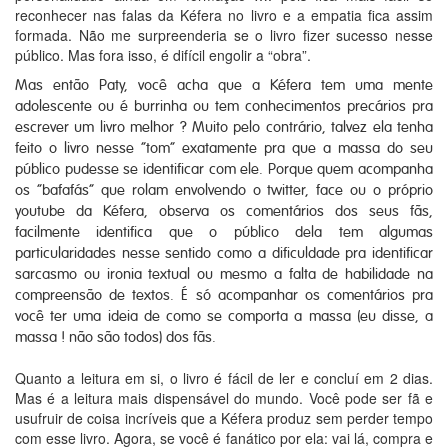
reconhecer nas falas da Kéfera no livro e a empatia fica assim
formada. Não me surpreenderia se o livro fizer sucesso nesse
público. Mas fora isso, é difícil engolir a “obra”.
Mas então Paty, você acha que a Kéfera tem uma mente
adolescente ou é burrinha ou tem conhecimentos precários pra
escrever um livro melhor ? Muito pelo contrário, talvez ela tenha
feito o livro nesse “tom” exatamente pra que a massa do seu
público pudesse se identificar com ele. Porque quem acompanha
os “bafafás” que rolam envolvendo o twitter, face ou o próprio
youtube da Kéfera, observa os comentários dos seus fãs,
facilmente identifica que o público dela tem algumas
particularidades nesse sentido como a dificuldade pra identificar
sarcasmo ou ironia textual ou mesmo a falta de habilidade na
compreensão de textos. É só acompanhar os comentários pra
você ter uma ideia de como se comporta a massa (eu disse, a
massa ! não são todos) dos fãs.
Quanto a leitura em si, o livro é fácil de ler e concluí em 2 dias.
Mas é a leitura mais dispensável do mundo. Você pode ser fã e
usufruir de coisa incríveis que a Kéfera produz sem perder tempo
com esse livro. Agora, se você é fanático por ela: vai lá, compra e