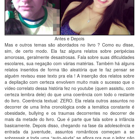
Antes e Depois
Mas e outros temas são abordados no livro ? Como eu disse,
sim, de certo modo. Ela faz alguns relatos sobre peripécias
amorosas, geralmente desastrosas. Fala sobre suas dificuldades
escolares, sua negação com várias matérias. Também há alguns
relatos inseridos de forma tão aleatória que te faz pensar se
alguém revisou esse texto pra ela ! A inserção dos relatos sobre
a depilação com certeza envolvem muito mais o sucesso que o
vídeo correlato dessa história fez no youtube (quem assistiu, com
certeza lembra dele) do que uma coerência com todo o restante
do livro. Coerência textual: ZERO. Ela relata outros assuntos no
decorrer de uma linha cronológica onde a temática constante é
obesidade, bullying e os traumas decorrentes no decorrer de
mais da metade do livro. Que é parte que fala sobre a infância
basicamente. Depois disso, chegando na fase da adolescência e
entrada da juventude, assuntos românticos começam a se
sobressair e toda uma “auto-ajuda” se aflora pra que o leitor não