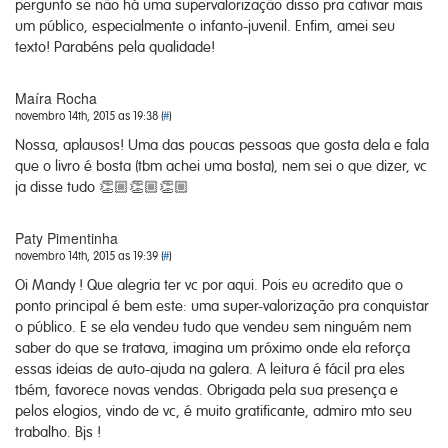
pergunto se não há uma supervalorização disso pra cativar mais
um público, especialmente o infanto-juvenil. Enfim, amei seu
texto! Parabéns pela qualidade!
Maíra Rocha
novembro 14th, 2015 as 19:38 (
#
)
Nossa, aplausos! Uma das poucas pessoas que gosta dela e fala
que o livro é bosta (tbm achei uma bosta), nem sei o que dizer, vc
ja disse tudo 👏🏼👏🏼👏🏼
Paty Pimentinha
novembro 14th, 2015 as 19:39 (
#
)
Oi Mandy ! Que alegria ter vc por aqui. Pois eu acredito que o
ponto principal é bem este: uma super-valorização pra conquistar
o público. E se ela vendeu tudo que vendeu sem ninguém nem
saber do que se tratava, imagina um próximo onde ela reforça
essas ideias de auto-ajuda na galera. A leitura é fácil pra eles
tbém, favorece novas vendas. Obrigada pela sua presença e
pelos elogios, vindo de vc, é muito gratificante, admiro mto seu
trabalho. Bjs !