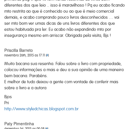
diferentes dos que leio .. isso é maravilhoso ! Pq eu acabo ficando
mto restrita ao que é conhecido ou ao que é meio comercial
demais, e acabo comprando pouco livros desconhecidos … vai
ser mto bom ver umas dicas de uns livros diferentes dos que
estou habituada pra ler. Eu acabo não expandindo mto por
insegurança mesmo em arriscar. Obrigada pela visita, Bjs !
Priscilla Barreto
novembro 26th, 2015 as 17:11 (
#
)
Muito bacana sua resenha. Falou sobre o livro com propriedade,
colocou informações a mais e deu a sua opinião de uma maneira
bem bacana. Parabéns.
E melhor de tudo deixou a gente com vontade de conferir mais
sobre o livro e a autora
Bjos
Pri
http://www.styledchicas.blogspot.com.br
Paty Pimentinha
dezembro 1st, 2015 as 00:58 (
#
)