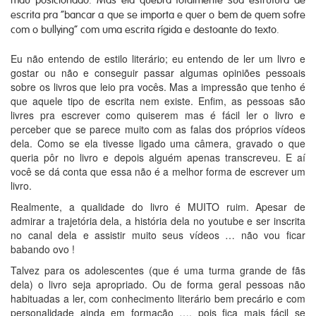
mau posicionado. Mas ela quebra totalmente sua estrutura de
escrita pra “bancar a que se importa e quer o bem de quem sofre
com o bullying” com uma escrita rígida e destoante do texto.
Eu não entendo de estilo literário; eu entendo de ler um livro e
gostar ou não e conseguir passar algumas opiniões pessoais
sobre os livros que leio pra vocês. Mas a impressão que tenho é
que aquele tipo de escrita nem existe. Enfim, as pessoas são
livres pra escrever como quiserem mas é fácil ler o livro e
perceber que se parece muito com as falas dos próprios vídeos
dela. Como se ela tivesse ligado uma câmera, gravado o que
queria pôr no livro e depois alguém apenas transcreveu. E aí
você se dá conta que essa não é a melhor forma de escrever um
livro.
Realmente, a qualidade do livro é MUITO ruim. Apesar de
admirar a trajetória dela, a história dela no youtube e ser inscrita
no canal dela e assistir muito seus vídeos … não vou ficar
babando ovo !
Talvez para os adolescentes (que é uma turma grande de fãs
dela) o livro seja apropriado. Ou de forma geral pessoas não
habituadas a ler, com conhecimento literário bem precário e com
personalidade ainda em formação …. pois fica mais fácil se