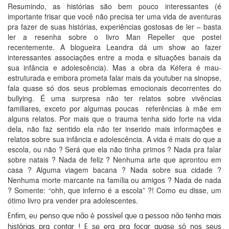
Resumindo, as histórias são bem pouco interessantes (é
importante frisar que você não precisa ter uma vida de aventuras
pra fazer de suas histórias, experiências gostosas de ler – basta
ler a resenha sobre o livro Man Repeller que postei
recentemente. A blogueira Leandra dá um show ao fazer
interessantes associações entre a moda e situações banais da
sua infância e adolescência). Mas a obra da Kéfera é mau-
estruturada e embora prometa falar mais da youtuber na sinopse,
fala quase só dos seus problemas emocionais decorrentes do
bullying. É uma surpresa não ter relatos sobre vivências
familiares, exceto por algumas poucas referências à mãe em
alguns relatos. Por mais que o trauma tenha sido forte na vida
dela, não faz sentido ela não ter inserido mais informações e
relatos sobre sua infância e adolescência. A vida é mais do que a
escola, ou não ? Será que ela não tinha primos ? Nada pra falar
sobre natais ? Nada de feliz ? Nenhuma arte que aprontou em
casa ? Alguma viagem bacana ? Nada sobre sua cidade ?
Nenhuma morte marcante na família ou amigos ? Nada de nada
? Somente: “ohh, que inferno é a escola” ?! Como eu disse, um
ótimo livro pra vender pra adolescentes.
Enfim, eu penso que não é possível que a pessoa não tenha mais
histórias pra contar ! E se era pra focar quase só nos seus