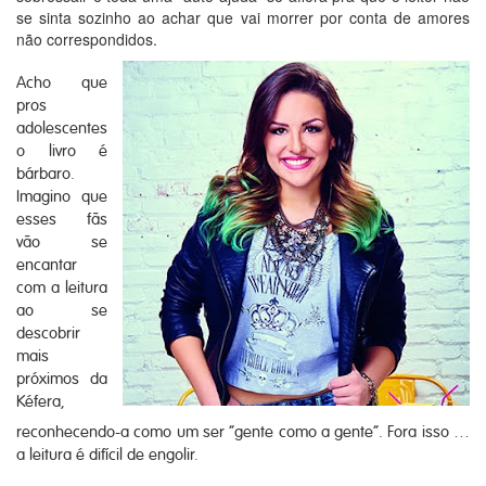
se sinta sozinho ao achar que vai morrer por conta de amores
não correspondidos.
Acho que
pros
adolescentes
o livro é
bárbaro.
Imagino que
esses fãs
vão se
encantar
com a leitura
ao se
descobrir
mais
próximos da
Kéfera,
reconhecendo-a como um ser “gente como a gente”. Fora isso …
a leitura é difícil de engolir.