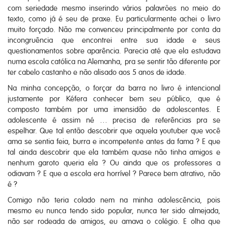
com seriedade mesmo inserindo vários palavrões no meio do
texto, como já é seu de praxe. Eu particularmente achei o livro
muito forçado. Não me convenceu principalmente por conta da
incongruência que encontrei entre sua idade e seus
questionamentos sobre aparência. Parecia até que ela estudava
numa escola católica na Alemanha, pra se sentir tão diferente por
ter cabelo castanho e não alisado aos 5 anos de idade.
Na minha concepção, o forçar da barra no livro é intencional
justamente por Kéfera conhecer bem seu público, que é
composto também por uma imensidão de adolescentes. E
adolescente é assim né … precisa de referências pra se
espelhar. Que tal então descobrir que aquela youtuber que você
ama se sentia feia, burra e incompetente antes da fama ? E que
tal ainda descobrir que ela também quase não tinha amigos e
nenhum garoto queria ela ? Ou ainda que os professores a
odiavam ? E que a escola era horrível ? Parece bem atrativo, não
é ?
Comigo não teria colado nem na minha adolescência, pois
mesmo eu nunca tendo sido popular, nunca ter sido almejada,
não ser rodeada de amigos, eu amava o colégio. E olha que