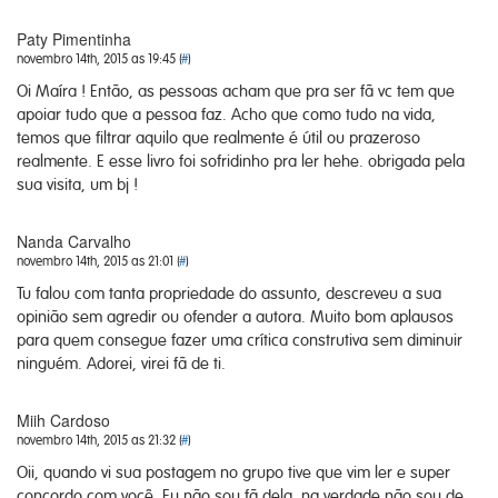
Paty Pimentinha
novembro 14th, 2015 as 19:45 (
#
)
Oi Maíra ! Então, as pessoas acham que pra ser fã vc tem que
apoiar tudo que a pessoa faz. Acho que como tudo na vida,
temos que filtrar aquilo que realmente é útil ou prazeroso
realmente. E esse livro foi sofridinho pra ler hehe. obrigada pela
sua visita, um bj !
Nanda Carvalho
novembro 14th, 2015 as 21:01 (
#
)
Tu falou com tanta propriedade do assunto, descreveu a sua
opinião sem agredir ou ofender a autora. Muito bom aplausos
para quem consegue fazer uma crítica construtiva sem diminuir
ninguém. Adorei, virei fã de ti.
Miih Cardoso
novembro 14th, 2015 as 21:32 (
#
)
Oii, quando vi sua postagem no grupo tive que vim ler e super
concordo com você. Eu não sou fã dela, na verdade não sou de