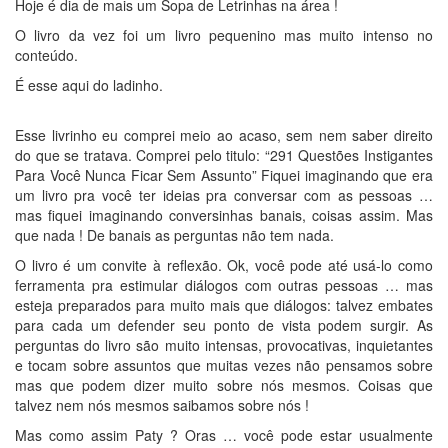
Hoje é dia de mais um Sopa de Letrinhas na área !
O livro da vez foi um livro pequenino mas muito intenso no
conteúdo.
É esse aqui do ladinho.
Esse livrinho eu comprei meio ao acaso, sem nem saber direito
do que se tratava. Comprei pelo titulo: “291 Questões Instigantes
Para Você Nunca Ficar Sem Assunto” Fiquei imaginando que era
um livro pra você ter ideias pra conversar com as pessoas …
mas fiquei imaginando conversinhas banais, coisas assim. Mas
que nada ! De banais as perguntas não tem nada.
O livro é um convite à reflexão. Ok, você pode até usá-lo como
ferramenta pra estimular diálogos com outras pessoas … mas
esteja preparados para muito mais que diálogos: talvez embates
para cada um defender seu ponto de vista podem surgir. As
perguntas do livro são muito intensas, provocativas, inquietantes
e tocam sobre assuntos que muitas vezes não pensamos sobre
mas que podem dizer muito sobre nós mesmos. Coisas que
talvez nem nós mesmos saibamos sobre nós !
Mas como assim Paty ? Oras … você pode estar usualmente