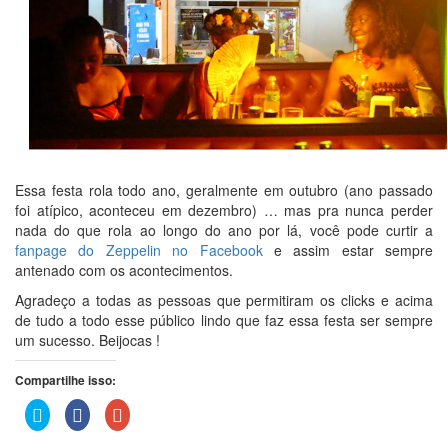
Essa festa rola todo ano, geralmente em outubro (ano passado
foi atípico, aconteceu em dezembro) … mas pra nunca perder
nada do que rola ao longo do ano por lá, você pode curtir a
fanpage do Zeppelin no Facebook
e assim estar sempre
antenado com os acontecimentos.
Agradeço a todas as pessoas que permitiram os clicks e acima
de tudo a todo esse público lindo que faz essa festa ser sempre
um sucesso. Beijocas !
Compartilhe isso:
Clique
Clique
Compartilhe
para
para
no
compartilhar
compartilhar
Google+
no
no
(abre