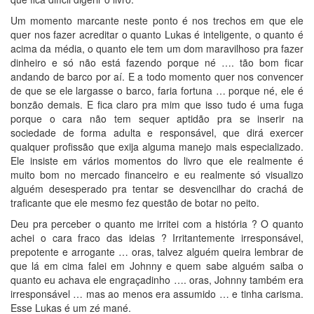
Um momento marcante neste ponto é nos trechos em que ele
quer nos fazer acreditar o quanto Lukas é inteligente, o quanto é
acima da média, o quanto ele tem um dom maravilhoso pra fazer
dinheiro e só não está fazendo porque né …. tão bom ficar
andando de barco por aí. E a todo momento quer nos convencer
de que se ele largasse o barco, faria fortuna … porque né, ele é
bonzão demais. E fica claro pra mim que isso tudo é uma fuga
porque o cara não tem sequer aptidão pra se inserir na
sociedade de forma adulta e responsável, que dirá exercer
qualquer profissão que exija alguma manejo mais especializado.
Ele insiste em vários momentos do livro que ele realmente é
muito bom no mercado financeiro e eu realmente só visualizo
alguém desesperado pra tentar se desvencilhar do crachá de
traficante que ele mesmo fez questão de botar no peito.
Deu pra perceber o quanto me irritei com a história ? O quanto
achei o cara fraco das ideias ? Irritantemente irresponsável,
prepotente e arrogante … oras, talvez alguém queira lembrar de
que lá em cima falei em Johnny e quem sabe alguém saiba o
quanto eu achava ele engraçadinho …. oras, Johnny também era
irresponsável … mas ao menos era assumido … e tinha carisma.
Esse Lukas é um zé mané.