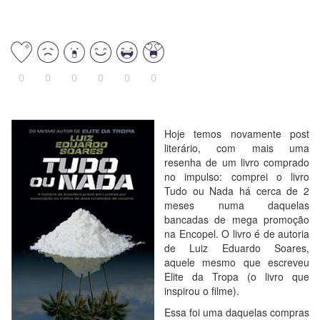
0
0
0
0
0
0
Hoje temos novamente post
literário, com mais uma
resenha de um livro comprado
no impulso: comprei o livro
Tudo ou Nada há cerca de 2
meses numa daquelas
bancadas de mega promoção
na Encopel. O livro é de autoria
de Luiz Eduardo Soares,
aquele mesmo que escreveu
Elite da Tropa (o livro que
inspirou o filme).
Essa foi uma daquelas compras