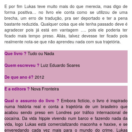
E por fim Lukas teve muito mais do que merecia, mas digo de
forma positiva… no livro ele conta como se utilizou de uma
brecha, um erro de tradução, pra ser deportado e ter a pena
bastante reduzida. Qualquer coisa que ele tenha passado deve é
agradecer pois já está em vantagem …. pois ele poderia ter
ficado mais tempo preso. Aliás, talvez devesse ter ficado pois
realmente nota-se que não aprendeu nada com sua trajetória.
Que livro ?
Tudo ou Nada
Quem escreveu ?
Luiz Eduardo Soares
De que ano é?
2012
E a editora ?
Nova Fronteira
Qual o assunto do livro ?
Embora fictício, o livro é inspirado
numa história real e conta a trajetória de um brasileiro que
acabou sendo preso em Londres por tráfico internacional de
cocaína. Da vida hippie vivendo num barco e fazendo nada da
vida, logo Lukas está comercializando maconha e haxixe, e se
enveredando cada vez mais para o mundo do crime. Lukas