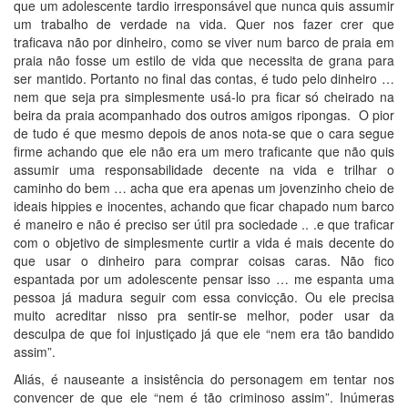
que um adolescente tardio irresponsável que nunca quis assumir
um trabalho de verdade na vida. Quer nos fazer crer que
traficava não por dinheiro, como se viver num barco de praia em
praia não fosse um estilo de vida que necessita de grana para
ser mantido. Portanto no final das contas, é tudo pelo dinheiro …
nem que seja pra simplesmente usá-lo pra ficar só cheirado na
beira da praia acompanhado dos outros amigos ripongas. O pior
de tudo é que mesmo depois de anos nota-se que o cara segue
firme achando que ele não era um mero traficante que não quis
assumir uma responsabilidade decente na vida e trilhar o
caminho do bem … acha que era apenas um jovenzinho cheio de
ideais hippies e inocentes, achando que ficar chapado num barco
é maneiro e não é preciso ser útil pra sociedade .. .e que traficar
com o objetivo de simplesmente curtir a vida é mais decente do
que usar o dinheiro para comprar coisas caras. Não fico
espantada por um adolescente pensar isso … me espanta uma
pessoa já madura seguir com essa convicção. Ou ele precisa
muito acreditar nisso pra sentir-se melhor, poder usar da
desculpa de que foi injustiçado já que ele “nem era tão bandido
assim”.
Aliás, é nauseante a insistência do personagem em tentar nos
convencer de que ele “nem é tão criminoso assim”. Inúmeras