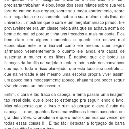
precisaria trabalhar. A eloquência dos seus relatos sobre sua vida
fora do campo das drogas, sobre seu mega apartemento, sobre
sua mega festa de casamento, sobre a sua mulher mais linda do
universo … mostram que o cara é um megalomaníaco pirado. Ele
provavelmente era um classe média alta que se achava acima do
bem e do mal só porque tinha uns trocados a mais na conta. Fica
bem claro em alguns momentos o quanto ele estava mal
economicamente e é incrível como ele mesmo quer seguir
afirmando veementemente o quanto ele ainda era capaz de
sustentar a mulher e os filhos. É notável que ele botou as
finanças da família na sarjeta e tenta a todo custo nos convencer
que aquilo tudo é risco planejado, que está tudo sob controle …
que na verdade é até mesmo uma escolha própria viver assim,
um pouco mais modestamente (pouco, ahaaam) pra poder seguir
vivendo como um adolescente.
Enfim, o cara é tão fraco da cabeça, e tenta passar uma imagem
tão irreal dele, que é preciso estômago pra seguir lendo o livro.
Mas não pense que o livro é ruim só porque o cara é ruim da
cabeça … oras, quantos livros maravilhosos temos baseados em
grandes vilões. O problema é que o autor quer nos convencer de
todas essas coisas !!! É tão fácil detectar a forçação de barra
que fica difícil digerir o livro.