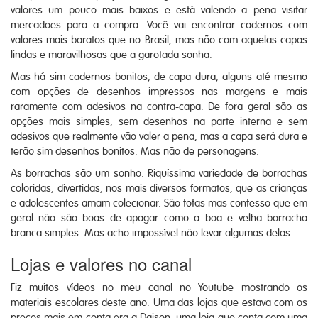
valores um pouco mais baixos e está valendo a pena visitar
mercadões para a compra. Você vai encontrar cadernos com
valores mais baratos que no Brasil, mas não com aquelas capas
lindas e maravilhosas que a garotada sonha.
Mas há sim cadernos bonitos, de capa dura, alguns até mesmo
com opções de desenhos impressos nas margens e mais
raramente com adesivos na contra-capa. De fora geral são as
opções mais simples, sem desenhos na parte interna e sem
adesivos que realmente vão valer a pena, mas a capa será dura e
terão sim desenhos bonitos. Mas não de personagens.
As borrachas são um sonho. Riquíssima variedade de borrachas
coloridas, divertidas, nos mais diversos formatos, que as crianças
e adolescentes amam colecionar. São fofas mas confesso que em
geral não são boas de apagar como a boa e velha borracha
branca simples. Mas acho impossível não levar algumas delas.
Lojas e valores no canal
Fiz muitos vídeos no meu canal no Youtube mostrando os
materiais escolares deste ano. Uma das lojas que estava com os
preços mais em conta era a Daison, uma loja que conta com uma