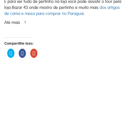
E para ver tudo de pertinho na loja você pode assistir o tour pela
loja Bazar 43 onde mostro de pertinho e muito mais
dos artigos
de cama e mesa para comprar no Paraguai
.
Até mais !
Compartilhe isso:
Clique
Clique
Compartilhe
para
para
no
compartilhar
compartilhar
Google+
no
no
(abre
Twitter(abre
Facebook(abre
em
em
em
nova
nova
nova
janela)
janela)
janela)