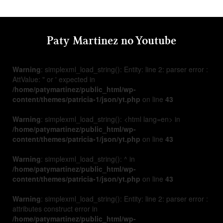
Paty Martinez no Youtube
Warning
: simplexml_load_string(): Entity: line 2: parser error :
AttValue: " or ' expected in
/home/patymartinez/public_html/wp-
content/themes/patricia-1/json/yt.php
on line
43
Warning
: simplexml_load_string(): <html lang=en> in
/home/patymartinez/public_html/wp-
content/themes/patricia-1/json/yt.php
on line
43
Warning
: simplexml_load_string(): ^ in
/home/patymartinez/public_html/wp-
content/themes/patricia-1/json/yt.php
on line
43
Warning
: simplexml_load_string(): Entity: line 2: parser error :
attributes construct error in
/home/patymartinez/public_html/wp-