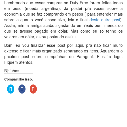
Lembrando que essas compras no Duty Free foram feitas todas
em peso (moeda argentina). Já postei pra vocês sobre a
economia que se faz comprando em pesos ( para entender mais
sobre o quanto você economiza, leia o final
deste outro post
).
Assim, minha amiga acabou gastando em reais bem menos do
que se tivesse pagado em dólar. Mas como eu só tenho os
valores em dólar, estou postando assim.
Bom, eu vou finalizar esse post por aqui, pra não ficar muito
extenso e ficar mais organizado separando os itens. Aguardem o
próximo post sobre comprinhas do Paraguai. E sairá logo.
Fiquem atentos.
Bjkinhas.
Compartilhe isso:
Clique
Clique
Compartilhe
para
para
no
compartilhar
compartilhar
Google+
no
no
(abre
Twitter(abre
Facebook(abre
em
em
em
nova
nova
nova
janela)
janela)
janela)