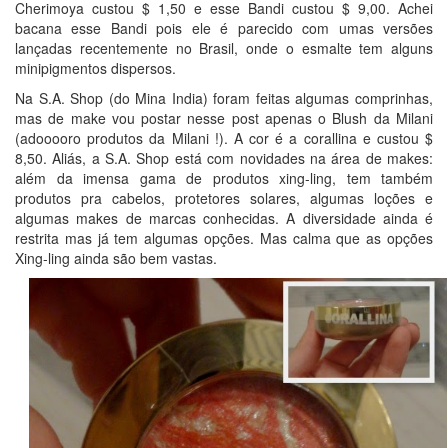
Cherimoya custou $ 1,50 e esse Bandi custou $ 9,00. Achei
bacana esse Bandi pois ele é parecido com umas versões
lançadas recentemente no Brasil, onde o esmalte tem alguns
minipigmentos dispersos.
Na S.A. Shop (do Mina India) foram feitas algumas comprinhas,
mas de make vou postar nesse post apenas o Blush da Milani
(adooooro produtos da Milani !). A cor é a corallina e custou $
8,50. Aliás, a S.A. Shop está com novidades na área de makes:
além da imensa gama de produtos xing-ling, tem também
produtos pra cabelos, protetores solares, algumas loções e
algumas makes de marcas conhecidas. A diversidade ainda é
restrita mas já tem algumas opções. Mas calma que as opções
Xing-ling ainda são bem vastas.