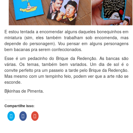
E estou tentada a encomendar alguns daqueles bonequinhos em
miniatura (sim, eles também trabalham sob encomenda, mas
depende do personagem). Vou pensar em alguns personagens
bem bacanas pra serem confeccionados.
Esse é um pedacinho do Brique da Redenção. As bancas são
várias. Os temas, também bem variados. Um dia de sol é o
convite perfeito pra um passeio a tarde pelo Brique da Redenção.
Mas mesmo com um tempinho feio, podem ver que a arte não se
esconde.
Bjkinhas de Pimenta.
Compartilhe isso:
Clique
Clique
Compartilhe
para
para
no
compartilhar
compartilhar
Google+
no
no
(abre
Twitter(abre
Facebook(abre
em
em
em
nova