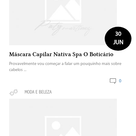
30
JUN
Máscara Capilar Nativa Spa O Boticário
Provavelmente vou começar a falar um pouquinho mais sobre
cabelos ...
0
MODA E BELEZA