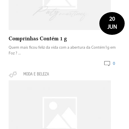
20
JUN
Comprinhas Contém 1 g
Quem mais ficou feliz da vida com a abertura da Contém1g em
Foz ? ...
0
MODA E BELEZA