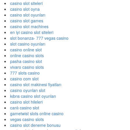
casino slot siteleri
casino slot oyna
casino slot oyunları
casino slot games
casino slot machines
en iyi casino slot siteleri
slot bonanza- 777 vegas casino
slot casino oyunları
casino online slot
online casino slots
pasha casino slot
vivaro casino slots
777 slots casino
casino com slot
casino slot makinesi fiyatları
casino oyunları slot
kıbrıs casino slot oyunları
casino slot hileleri
canlı casino slot
gametwist slots online casino
vegas casino slots
casino slot deneme bonusu