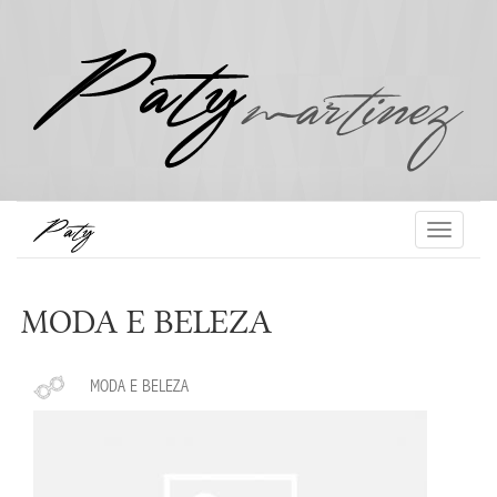
Toggle
navigati
MODA E BELEZA
MODA E BELEZA