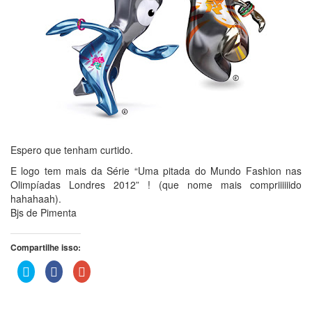
Espero que tenham curtido.
E logo tem mais da Série “Uma pitada do Mundo Fashion nas
Olimpíadas Londres 2012” ! (que nome mais compriiiiiido
hahahaah).
Bjs de Pimenta
Compartilhe isso:
Clique
Clique
Compartilhe
para
para
no
compartilhar
compartilhar
Google+
no
no
(abre
Twitter(abre
Facebook(abre
em
em
em
nova