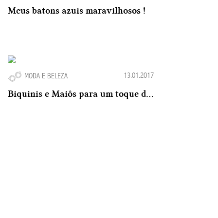
Meus batons azuis maravilhosos !
13.01.2017
MODA E BELEZA
Biquinis e Maiôs para um toque de Glamour no Verão 2016-2017