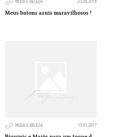
23.08.2018
MODA E BELEZA
Meus batons azuis maravilhosos !
13.01.2017
MODA E BELEZA
Biquinis e Maiôs para um toque de Glamour no Verão 2016-2017