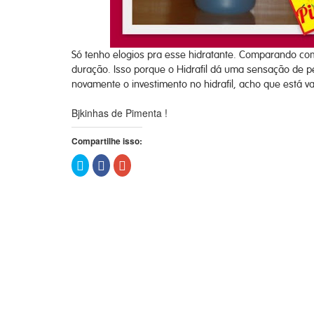
Só tenho elogios pra esse hidratante. Comparando com o
duração. Isso porque o Hidrafil dá uma sensação de
novamente o investimento no hidrafil, acho que está 
Bjkinhas de Pimenta !
Compartilhe isso:
Clique
Clique
Compartilhe
para
para
no
compartilhar
compartilhar
Google+
no
no
(abre
Twitter(abre
Facebook(abre
em
em
em
nova
nova
nova
janela)
janela)
janela)