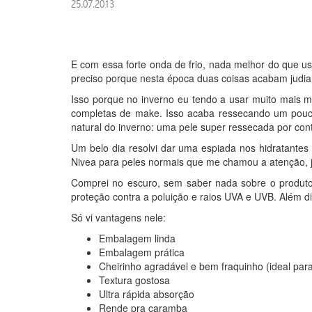
25.07.2013
E com essa forte onda de frio, nada melhor do que usa
preciso porque nesta época duas coisas acabam judia
Isso porque no inverno eu tendo a usar muito mais
completas de make. Isso acaba ressecando um pouc
natural do inverno: uma pele super ressecada por conta
Um belo dia resolvi dar uma espiada nos hidratant
Nivea para peles normais que me chamou a atenção, j
Comprei no escuro, sem saber nada sobre o produt
proteção contra a poluição e raios UVA e UVB. Além d
Só vi vantagens nele:
Embalagem linda
Embalagem prática
Cheirinho agradável e bem fraquinho (ideal para
Textura gostosa
Ultra rápida absorção
Rende pra caramba