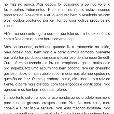
no frizz na época. Mas depois foi passando e eu não voltei a
fazer outros tratamentos. E como eu na época estava usando
produtos da Bioextratus e eu queria ver bem o resultado só com
eles, acabei eveitando por um tempo usar outros produtos no
cabelo.
Aliás, me dei conta agora que eu não falei da minha experiência
com a Bioextratus, outra hora comento aqui.
Mas continuando, achei que quando fiz o tratamento no salão,
meu cabelo ficou bem macio e parecia mais domado. Somente
bastante tempo depois comecei a fazer uso do shampoo Smooth
Cure. Já estou usando ele faz um tempinho e gostei muito dele
pra limpeza, faz uma espuminha bem bacana, tem um cheirinho
gostoso, deixa o meu cabelo super macio mas ele não ajudou na
questão do frizz. Ou seja, embora macio, ele ainda tem a raiz da
frente, a parte mais afetada, com fios eriçados e danificados. Não
agrediu, mas também não reestruturou.
É importante salientar que a recomendação do produto mesmo é
para cabelos grossos, crespos e com frizz. No meu caso, meu
cabelo é super liso e sensível, mas está frisando bastante. Não
sei se isso influencia no resultado. O fato é que ele continua bem