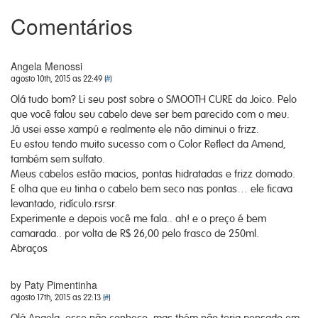
Comentários
Angela Menossi
agosto 10th, 2015 as 22:49 (
#
)
Olá tudo bom? Li seu post sobre o SMOOTH CURE da Joico. Pelo
que você falou seu cabelo deve ser bem parecido com o meu.
Já usei esse xampú e realmente ele não diminui o frizz.
Eu estou tendo muito sucesso com o Color Reflect da Amend,
também sem sulfato.
Meus cabelos estão macios, pontas hidratadas e frizz domado.
E olha que eu tinha o cabelo bem seco nas pontas… ele ficava
levantado, ridículo.rsrsr.
Experimente e depois você me fala.. ah! e o preço é bem
camarada.. por volta de R$ 26,00 pelo frasco de 250ml.
Abraços
by Paty Pimentinha
agosto 17th, 2015 as 22:13 (
#
)
Olá Angela, esse não conheço, mas tbém não teria pensado em