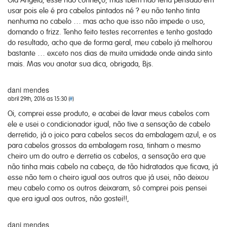
usar pois ele é pra cabelos pintados né ? eu não tenho tinta
nenhuma no cabelo … mas acho que isso não impede o uso,
domando o frizz. Tenho feito testes recorrentes e tenho gostado
do resultado, acho que de forma geral, meu cabelo já melhorou
bastante … exceto nos dias de muita umidade onde ainda sinto
mais. Mas vou anotar sua dica, obrigada, Bjs.
dani mendes
abril 29th, 2016 as 15:30 (
#
)
Oi, comprei esse produto, e acabei de lavar meus cabelos com
ele e usei o condicionador igual, não tive a sensação de cabelo
derretido, já o joico para cabelos secos da embalagem azul, e os
para cabelos grossos da embalagem rosa, tinham o mesmo
cheiro um do outro e derretia os cabelos, a sensação era que
não tinha mais cabelo na cabeça, de tão hidratados que ficava, já
esse não tem o cheiro igual aos outros que já usei, não deixou
meu cabelo como os outros deixaram, só comprei pois pensei
que era igual aos outros, não gostei!!,
dani mendes