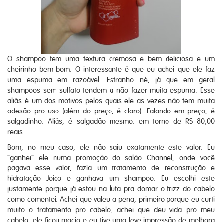
O shampoo tem uma textura cremosa e bem deliciosa e um
cheirinho bem bom. O interessante é que eu achei que ele faz
uma espuma em razoável. Estranho né, já que em geral
shampoos sem sulfato tendem a não fazer muita espuma. Esse
aliás é um dos motivos pelos quais ele as vezes não tem muita
adesão pro uso (além do preço, é claro). Falando em preço, é
salgadinho. Aliás, é salgadão mesmo: em torno de R$ 80,00
reais.
Bom, no meu caso, ele não saiu exatamente este valor. Eu
“ganhei” ele numa promoção do salão Channel, onde você
pagava esse valor, fazia um tratamento de reconstrução e
hidratação Joico e ganhava um shampoo. Eu escolhi este
justamente porque já estou na luta pra domar o frizz do cabelo
como comentei. Achei que valeu a pena, primeiro porque eu curti
muito o tratamento pro cabelo, achei que deu vida pro meu
cabelo; ele ficou macio e eu tive uma leve impressão de melhora