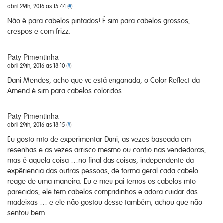
abril 29th, 2016 as 15:44 (
#
)
Não é para cabelos pintados! É sim para cabelos grossos,
crespos e com frizz.
Paty Pimentinha
abril 29th, 2016 as 18:10 (
#
)
Dani Mendes, acho que vc está enganada, o Color Reflect da
Amend é sim para cabelos coloridos.
Paty Pimentinha
abril 29th, 2016 as 18:15 (
#
)
Eu gosto mto de experimentar Dani, as vezes baseada em
resenhas e as vezes arrisco mesmo ou confio nas vendedoras,
mas é aquela coisa …no final das coisas, independente da
expêriencia das outras pessoas, de forma geral cada cabelo
reage de uma maneira. Eu e meu pai temos os cabelos mto
parecidos, ele tem cabelos compridinhos e adora cuidar das
madeixas … e ele não gostou desse também, achou que não
sentou bem.