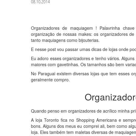
08.10.2014
Organizadores de maquiagem ! Palavrinha chav
organização de nossas makes: os organizadores de a
tanto maquiagens como bijouterias.
E nesse post vou passar umas dicas de lojas onde p
Eu adoro esses organizadores e tenho vários. Algun
maiores com gavetinhas. Os tamanhos são bem varia
No Paraguai existem diversas lojas que tem esses or
geralmente compro.
Organizado
Quando penso em organizadores de acrílico minha pr
A loja Toronto fica no Shopping Americana e semp
bons. Alguns dos meus eu comprei ali, bem como al
loja. Eles também tem maletas diversas de maquiage