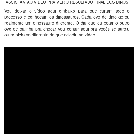
ASSISTAM AO VÍDEO PRA VER O RESULTADO FINAL DOS DINOS
Vou deixar o vídeo aqui embaixo para que curtam todo o
processo e conheçam os dinossauros. Cada ovo de dino gerou
realmente um dinossauro diferente. O dia que eu botar o outro
ovo de galinha pra chocar vou contar aqui pra vocês se surgiu
outro bichano diferente do que eclodiu no vídeo.