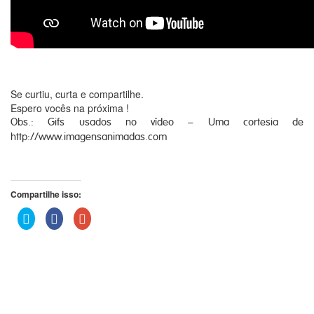
Se curtiu, curta e compartilhe.
Espero vocês na próxima !
Obs.: Gifs usados no vídeo – Uma cortesia de
http://www.imagensanimadas.com
Compartilhe isso:
Clique
Clique
Compartilhe
para
para
no
compartilhar
compartilhar
Google+
no
no
(abre
Twitter(abre
Facebook(abre
em
em
em
nova
nova
nova
janela)
janela)
janela)