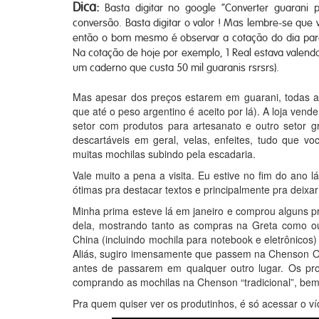
Dica:
Basta digitar no google “Converter guarani 
conversão. Basta digitar o valor ! Mas lembre-se que 
então o bom mesmo é observar a cotação do dia par
Na cotação de hoje por exemplo, 1 Real estava valen
um caderno que custa 50 mil guaranis rsrsrs).
Mas apesar dos preços estarem em guarani, todas as 
que até o peso argentino é aceito por lá). A loja v
setor com produtos para artesanato e outro setor g
descartáveis em geral, velas, enfeites, tudo que 
muitas mochilas subindo pela escadaria.
Vale muito a pena a visita. Eu estive no fim do ano l
ótimas pra destacar textos e principalmente pra deixa
Minha prima esteve lá em janeiro e comprou alguns 
dela, mostrando tanto as compras na Greta como o
China (incluindo mochila para notebook e eletrônico
Aliás, sugiro imensamente que passem na Chenson Ou
antes de passarem em qualquer outro lugar. Os pr
comprando as mochilas na Chenson “tradicional”, bem 
Pra quem quiser ver os produtinhos, é só acessar o v