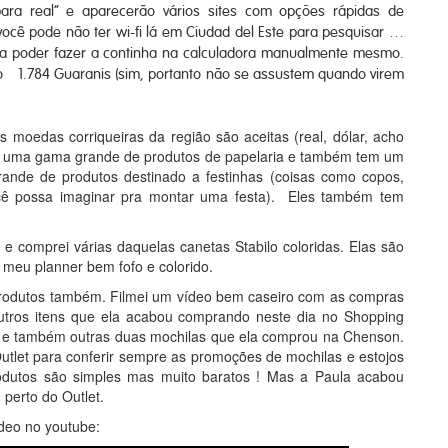
para real” e aparecerão vários sites com opções rápidas de
você pode não ter wi-fi lá em Ciudad del Este para pesquisar …
a poder fazer a continha na calculadora manualmente mesmo.
do 1.784 Guaranis (sim, portanto não se assustem quando virem
moedas corriqueiras da região são aceitas (real, dólar, acho
ende uma gama grande de produtos de papelaria e também tem um
rande de produtos destinado a festinhas (coisas como copos,
você possa imaginar pra montar uma festa). Eles também tem
á e comprei várias daquelas canetas Stabilo coloridas. Elas são
r meu planner bem fofo e colorido.
produtos também. Filmei um vídeo bem caseiro com as compras
utros itens que ela acabou comprando neste dia no Shopping
s) e também outras duas mochilas que ela comprou na Chenson.
tlet para conferir sempre as promoções de mochilas e estojos
odutos são simples mas muito baratos ! Mas a Paula acabou
perto do Outlet.
ídeo no youtube: