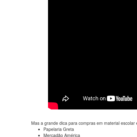
Mas a grande dica para compras em material escolar 
Papelaria Greta
Mercadão América