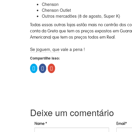
Chenson
Chenson Outlet
Outros mercadões (8 de agosto, Super K)
Todas essas outras lojas estão mais no centrão dos c
conta da Greta que tem os preços expostos em Guaran
Americana) que tem os preços todos em Real.
Se joguem, que vale a pena !
Compartilhe isso:
Clique
Clique
Compartilhe
para
para
no
compartilhar
compartilhar
Google+
no
no
(abre
Twitter(abre
Facebook(abre
em
em
em
nova
nova
nova
janela)
janela)
janela)
Deixe um comentário
Name *
Email*