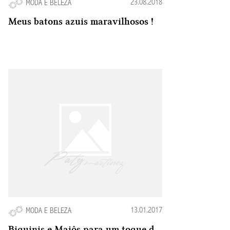
23.08.2018
MODA E BELEZA
Meus batons azuis maravilhosos !
13.01.2017
MODA E BELEZA
Biquinis e Maiôs para um toque de Glamour no Verão 2016-2017