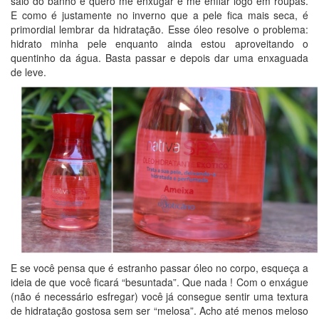
saio do banho e quero me enxugar e me enfiar logo em roupas.
E como é justamente no inverno que a pele fica mais seca, é
primordial lembrar da hidratação. Esse óleo resolve o problema:
hidrato minha pele enquanto ainda estou aproveitando o
quentinho da água. Basta passar e depois dar uma enxaguada
de leve.
E se você pensa que é estranho passar óleo no corpo, esqueça a
ideia de que você ficará “besuntada”. Que nada ! Com o enxágue
(não é necessário esfregar) você já consegue sentir uma textura
de hidratação gostosa sem ser “melosa”. Acho até menos meloso