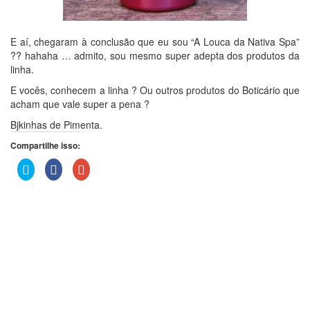
E aí, chegaram à conclusão que eu sou “A Louca da Nativa Spa”
?? hahaha … admito, sou mesmo super adepta dos produtos da
linha.
E vocês, conhecem a linha ? Ou outros produtos do Boticário que
acham que vale super a pena ?
Bjkinhas de Pimenta.
Compartilhe isso:
Clique
Clique
Compartilhe
para
para
no
compartilhar
compartilhar
Google+
no
no
(abre
Twitter(abre
Facebook(abre
em
em
em
nova
nova
nova
janela)
janela)
janela)