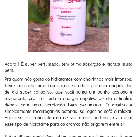
Adoro ! É super perfumado, tem ótimo absorção e hidrata muito
bem.
Pra quem não gosta de hidratantes com cheirinhos mais intensos,
talvez não ache uma boa opção. Eu adoro pra usar naquele fim
de dia super cansativo, que você toma um banho gostoso e
revigorante pra tirar toda a energia negativa do dia e finaliza
depois com uma hidratação bem perfumada. O objetivo é
simplesmente recarregar as baterias, se jogar no sofá e relaxar.
Agora se eu tenho intenção de sair e usar perfume, evito usar
esse tipo de hidratante para os aromas não brigarem entre si.
E das últimas aquisições foi um shampoo da linha e que é para