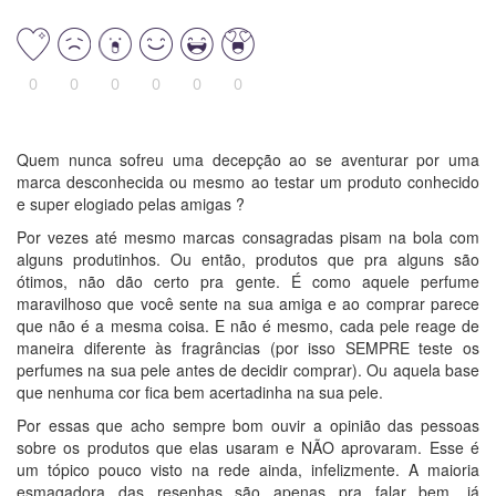
0
0
0
0
0
0
Quem nunca sofreu uma decepção ao se aventurar por uma
marca desconhecida ou mesmo ao testar um produto conhecido
e super elogiado pelas amigas ?
Por vezes até mesmo marcas consagradas pisam na bola com
alguns produtinhos. Ou então, produtos que pra alguns são
ótimos, não dão certo pra gente. É como aquele perfume
maravilhoso que você sente na sua amiga e ao comprar parece
que não é a mesma coisa. E não é mesmo, cada pele reage de
maneira diferente às fragrâncias (por isso SEMPRE teste os
perfumes na sua pele antes de decidir comprar). Ou aquela base
que nenhuma cor fica bem acertadinha na sua pele.
Por essas que acho sempre bom ouvir a opinião das pessoas
sobre os produtos que elas usaram e NÃO aprovaram. Esse é
um tópico pouco visto na rede ainda, infelizmente. A maioria
esmagadora das resenhas são apenas pra falar bem, já