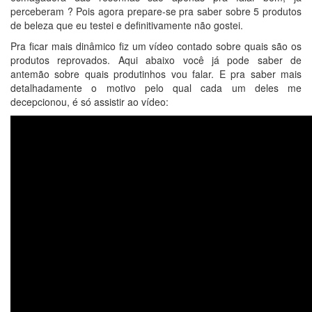
perceberam ? Pois agora prepare-se pra saber sobre 5 produtos
de beleza que eu testei e definitivamente não gostei.
Pra ficar mais dinâmico fiz um vídeo contado sobre quais são os
produtos reprovados. Aqui abaixo você já pode saber de
antemão sobre quais produtinhos vou falar. E pra saber mais
detalhadamente o motivo pelo qual cada um deles me
decepcionou, é só assistir ao vídeo: