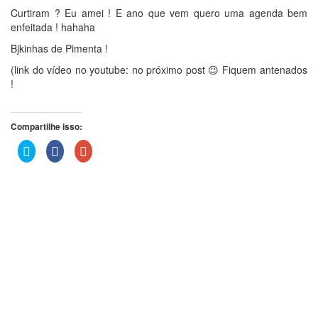
Curtiram ? Eu amei ! E ano que vem quero uma agenda bem
enfeitada ! hahaha
Bjkinhas de Pimenta !
(link do vídeo no youtube: no próximo post 😉 Fiquem antenados
!
Compartilhe isso:
Clique
Clique
Compartilhe
para
para
no
compartilhar
compartilhar
Google+
no
no
(abre
Twitter(abre
Facebook(abre
em
em
em
nova
nova
nova
janela)
janela)
janela)