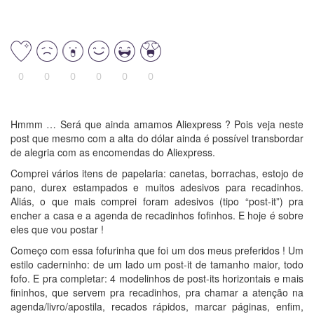
0
0
0
0
0
0
Hmmm … Será que ainda amamos Aliexpress ? Pois veja neste
post que mesmo com a alta do dólar ainda é possível transbordar
de alegria com as encomendas do Aliexpress.
Comprei vários itens de papelaria: canetas, borrachas, estojo de
pano, durex estampados e muitos adesivos para recadinhos.
Aliás, o que mais comprei foram adesivos (tipo “post-it”) pra
encher a casa e a agenda de recadinhos fofinhos. E hoje é sobre
eles que vou postar !
Começo com essa fofurinha que foi um dos meus preferidos ! Um
estilo caderninho: de um lado um post-it de tamanho maior, todo
fofo. E pra completar: 4 modelinhos de post-its horizontais e mais
fininhos, que servem pra recadinhos, pra chamar a atenção na
agenda/livro/apostila, recados rápidos, marcar páginas, enfim,