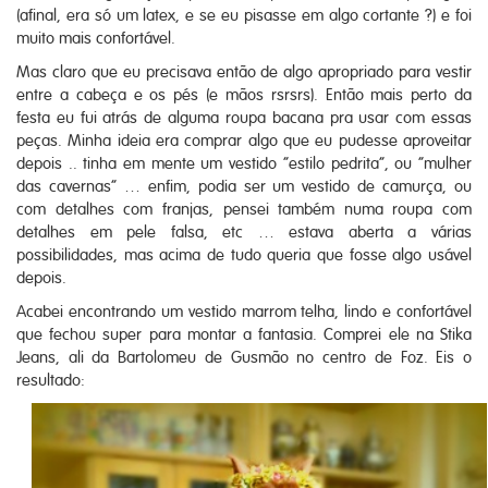
(afinal, era só um latex, e se eu pisasse em algo cortante ?) e foi
muito mais confortável.
Mas claro que eu precisava então de algo apropriado para vestir
entre a cabeça e os pés (e mãos rsrsrs). Então mais perto da
festa eu fui atrás de alguma roupa bacana pra usar com essas
peças. Minha ideia era comprar algo que eu pudesse aproveitar
depois .. tinha em mente um vestido “estilo pedrita”, ou “mulher
das cavernas” … enfim, podia ser um vestido de camurça, ou
com detalhes com franjas, pensei também numa roupa com
detalhes em pele falsa, etc … estava aberta a várias
possibilidades, mas acima de tudo queria que fosse algo usável
depois.
Acabei encontrando um vestido marrom telha, lindo e confortável
que fechou super para montar a fantasia. Comprei ele na Stika
Jeans, ali da Bartolomeu de Gusmão no centro de Foz. Eis o
resultado: