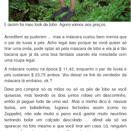
E assim foi meu look de lobo. Agora vamos aos preços:
Acreditem se puderem … mas a máscara custou bem menos que
o par de luvas e pés. Acho legal isso porque se você quiser só
tirar uma onda, pode optar só pela máscara de lobo e ela já é tão
bacana que já dá uma boa fantasia usando ela mesclada com
uma roupa legal.
A máscara custou na época $ 11,42, enquanto o par de luvas e
pés custaram $ 23,75 ambos. Vou deixar os link do vendedor da
máscara lá embaixo, ok ?
Dava pra comprar só as mãos ou só os pés de lobo se você
quisesse, mas levando os dois juntos rolava um descontinho,
então já peguei tudo de uma vez. Mas a minha dica é: nessas
festas, em baladinhas, lugares fechados assim (como no
Zeppelin), não vale muita a pena você gastar muito neurônio
tentando bolar um calçado descolado … afinal ele só vai
aparecer na foto mesmo e que você tirar em casa. Lá, ninguém