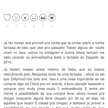
0
0
0
0
0
0
Já faz meses que prometi pra vocês que ia contar sobre a minha
fantasia de lobo que usei ano passado. Talvez alguns de vocês
viram no face, outros no instagram e outros talvez tenham me
visto uivando na animadíssima festa a fantasia do Zeppelin de
2016.
Já faziam meses, antes mesmo da festa, que eu estava
vasculhando pelo Aliexpress atrás de uma fantasia .. afinal eu sei
que Zellyhood rola todo ano. Isso é uma coisa importante: se vai
comprar algo da China pra um evento, é bom planejar bastante e
comprar com muita (mas muita !) antecedência. E tenha em
mente a possibilidade da sua compra levar vários meses pra
chegar (enquanto alguns itens chegam em 30 ou 45 dias, há
aqueles que levam 5 meses pra chegar) e também já prever a
possibilidade de ser taxado e ter que gastar mais do que