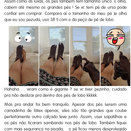
Assim como as luvas, os pés também tem tamanho único. E olha,
cabem até mesmo os grandes pés ! Se vc tem pé de urso pode
confiar em comprar. Compara aí o tamanho do meu pé (e olha
que eu sou pezuda, uso 38 !) com o da peça de pé de lobo.
Hahaha … viram como é gigante ? se vc tiver pezinho, cuidado
pra não deslizar pra dentro dos pés de lobo kkkkk.
Mas pra andar foi bem tranquilo. Apesar dos pés serem uma
camadinha de látex apenas, eles são tão grandes que coube
perfeitamente outro calçado leve junto. Assim, usei sapatilhas e
os pés não ficaram sambando nos pés de lobo. Também fiquei
com mais segurança na pisada, o pé ficou menos desprotegido