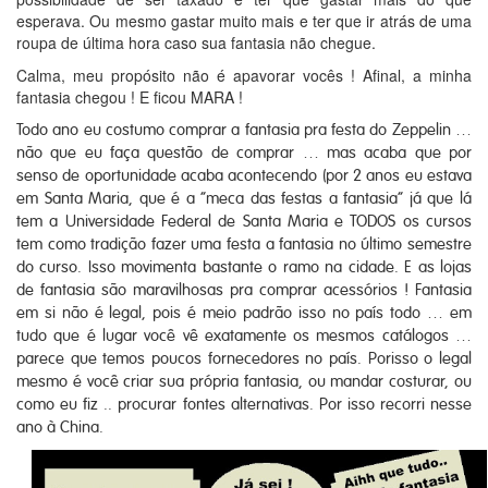
esperava. Ou mesmo gastar muito mais e ter que ir atrás de uma
roupa de última hora caso sua fantasia não chegue.
Calma, meu propósito não é apavorar vocês ! Afinal, a minha
fantasia chegou ! E ficou MARA !
Todo ano eu costumo comprar a fantasia pra festa do Zeppelin …
não que eu faça questão de comprar … mas acaba que por
senso de oportunidade acaba acontecendo (por 2 anos eu estava
em Santa Maria, que é a “meca das festas a fantasia” já que lá
tem a Universidade Federal de Santa Maria e TODOS os cursos
tem como tradição fazer uma festa a fantasia no último semestre
do curso. Isso movimenta bastante o ramo na cidade. E as lojas
de fantasia são maravilhosas pra comprar acessórios ! Fantasia
em si não é legal, pois é meio padrão isso no país todo … em
tudo que é lugar você vê exatamente os mesmos catálogos …
parece que temos poucos fornecedores no país. Porisso o legal
mesmo é você criar sua própria fantasia, ou mandar costurar, ou
como eu fiz .. procurar fontes alternativas. Por isso recorri nesse
ano à China.