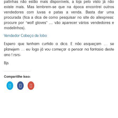
patinhas não estão mais disponíveis, a loja pelo visto já não
existe mais. Mas lembrem-se que na época encontrei outros
vendedores com luvas e patas a venda. Basta dar uma
procurada (fica a dica de como pesquisar no site do aliexpress:
procure por “wolf gloves” … vão aparecer vários vendedores e
modelinhos).
Vendedor Cabeça de lobo
Espero que tenham curtido a dica. E não esqueçam … se
planejem … eu logo já vou começar a pensar na fantasia deste
ano ! rsrs-
Bjs
Compartilhe isso:
Clique
Clique
Compartilhe
para
para
no
compartilhar
compartilhar
Google+
no
no
(abre
Twitter(abre
Facebook(abre
em
em
em
nova
nova
nova
janela)
janela)
janela)