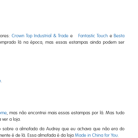
dores:
Crown Top Industrial & Trade
e
Fantastic Touch
e
Besta
 comprado lá na época, mas essas estampas ainda podem ser
e
.
ome
, mas não encontrei mais essas estampas por lá. Mas tudo
ver a loja.
o sobre a almofada da Audrey que eu achava que não era do
almente é de lá. Essa almofada é da loja
Made in China for You
.