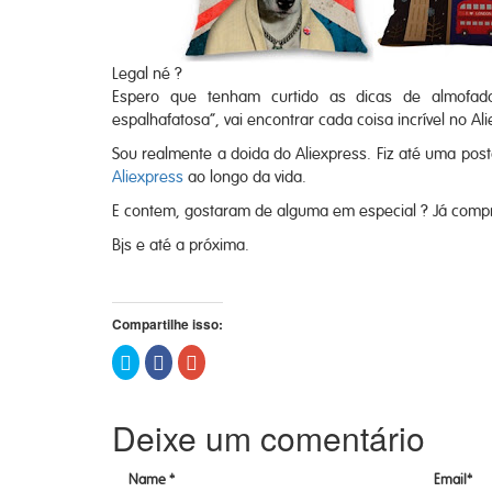
Legal né ?
Espero que tenham curtido as dicas de almofadas
espalhafatosa”, vai encontrar cada coisa incrível no Al
Sou realmente a doida do Aliexpress. Fiz até uma p
Aliexpress
ao longo da vida.
E contem, gostaram de alguma em especial ? Já comp
Bjs e até a próxima.
Compartilhe isso:
Clique
Clique
Compartilhe
para
para
no
compartilhar
compartilhar
Google+
no
no
(abre
Twitter(abre
Facebook(abre
em
Deixe um comentário
em
em
nova
nova
nova
janela)
janela)
janela)
Name *
Email*