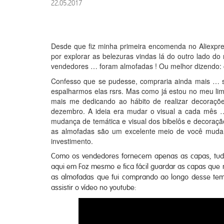
22.05.2017
Desde que fiz minha primeira encomenda no Aliexpre
por explorar as belezuras vindas lá do outro lado d
vendedores … foram almofadas ! Ou melhor dizendo: 
Confesso que se pudesse, compraria ainda mais … s
espalharmos elas rsrs. Mas como já estou no meu limi
mais me dedicando ao hábito de realizar decoraçõ
dezembro. A ideia era mudar o visual a cada mês …
mudança de temática e visual dos bibelôs e decoraçã
as almofadas são um excelente meio de você muda
investimento.
Como os vendedores fornecem apenas as capas, tudo 
aqui em Foz mesmo e fica fácil guardar as capas que n
as almofadas que fui comprando ao longo desse tem
assistir o vídeo no youtube: