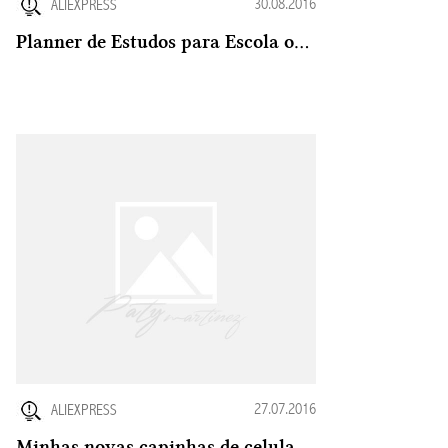
30.08.2016
ALIEXPRESS
Planner de Estudos para Escola ou Faculdade
27.07.2016
ALIEXPRESS
Minhas novas capinhas de celular do Aliexpress: lindas e baratinhas