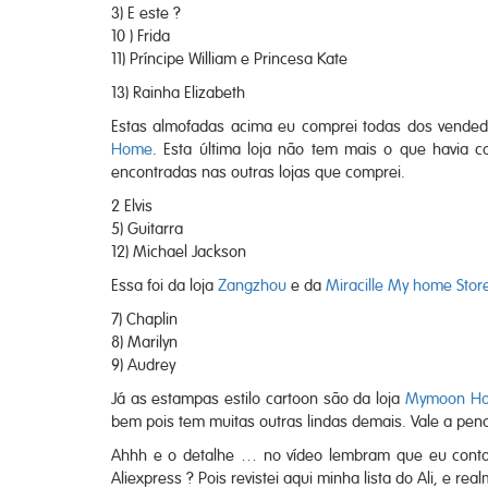
3) E este ?
10 ) Frida
11) Príncipe William e Princesa Kate
13) Rainha Elizabeth
Estas almofadas acima eu comprei todas dos vende
Home
. Esta última loja não tem mais o que havia
encontradas nas outras lojas que comprei.
2 Elvis
5) Guitarra
12) Michael Jackson
Essa foi da loja
Zangzhou
e da
Miracille My home Stor
7) Chaplin
8) Marilyn
9) Audrey
Já as estampas estilo cartoon são da loja
Mymoon H
bem pois tem muitas outras lindas demais. Vale a pena 
Ahhh e o detalhe … no vídeo lembram que eu cont
Aliexpress ? Pois revistei aqui minha lista do Ali, e re