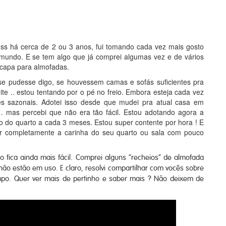
ss há cerca de 2 ou 3 anos, fui tomando cada vez mais gosto
o mundo. E se tem algo que já comprei algumas vez e de vários
capa para almofadas.
e pudesse digo, se houvessem camas e sofás suficientes pra
te .. estou tentando por o pé no freio. Embora esteja cada vez
es sazonais. Adotei isso desde que mudei pra atual casa em
 mas percebi que não era tão fácil. Estou adotando agora a
o do quarto a cada 3 meses. Estou super contente por hora ! E
r completamente a carinha do seu quarto ou sala com pouco
fica ainda mais fácil. Comprei alguns “recheios” de almofada
ão estão em uso. E claro, resolvi compartilhar com vocês sobre
po. Quer ver mais de pertinho e saber mais ? Não deixem de