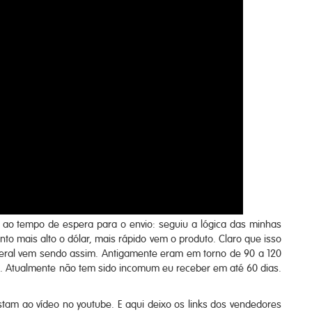
 ao tempo de espera para o envio: seguiu a lógica das minhas
o mais alto o dólar, mais rápido vem o produto. Claro que isso
eral vem sendo assim. Antigamente eram em torno de 90 a 120
. Atualmente não tem sido incomum eu receber em até 60 dias.
tam ao vídeo no youtube. E aqui deixo os links dos vendedores