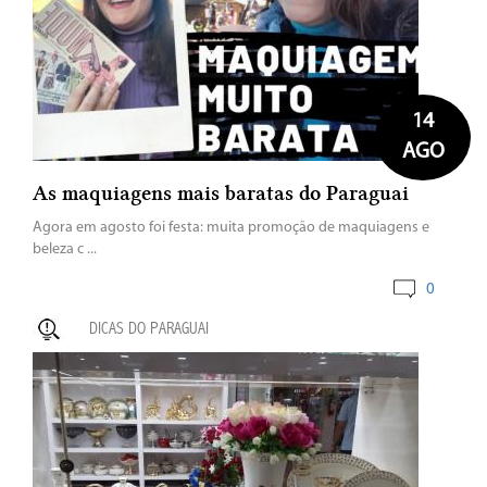
14
AGO
As maquiagens mais baratas do Paraguai
Agora em agosto foi festa: muita promoção de maquiagens e
beleza c ...
0
DICAS DO PARAGUAI