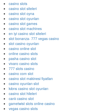
casino slots
casino slot siteleri
casino slot oyna
casino slot oyunları
casino slot games
casino slot machines
en iyi casino slot siteleri
slot bonanza- 777 vegas casino
slot casino oyunları
casino online slot
online casino slots
pasha casino slot
vivaro casino slots
777 slots casino
casino com slot
casino slot makinesi fiyatları
casino oyunları slot
kıbrıs casino slot oyunları
casino slot hileleri
canlı casino slot
gametwist slots online casino
vegas casino slots