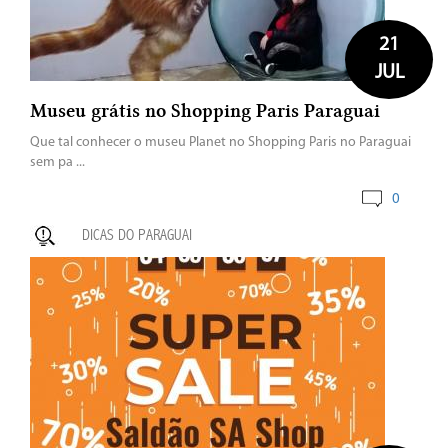
21
JUL
Museu grátis no Shopping Paris Paraguai
Que tal conhecer o museu Planet no Shopping Paris no Paraguai
sem pa ...
0
DICAS DO PARAGUAI