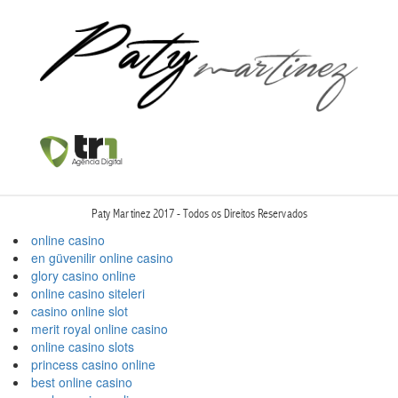
Paty Martinez 2017 - Todos os Direitos Reservados
online casino
en güvenilir online casino
glory casino online
online casino siteleri
casino online slot
merit royal online casino
online casino slots
princess casino online
best online casino