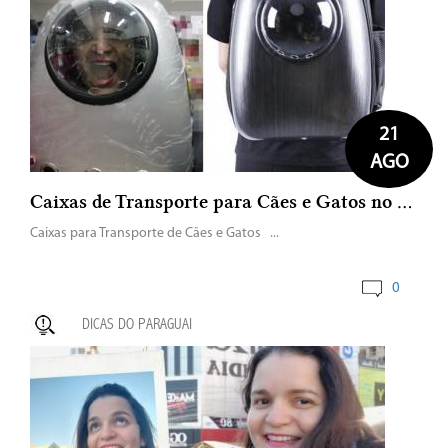
21
AGO
Caixas de Transporte para Cães e Gatos no Paraguai
Caixas para Transporte de Cães e Gatos ...
0
DICAS DO PARAGUAI