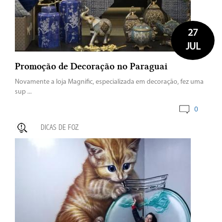
27
JUL
Promoção de Decoração no Paraguai
Novamente a loja Magnific, especializada em decoração, fez uma
sup ...
0
DICAS DE FOZ