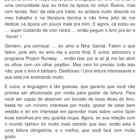
uma comunidade que eu tinha na época no orkut. Bueno, mas
com tantas “ites” da vida pra tratar, eu andava muito absorta no
meu trabalho e na literatura técnica e não tinha jeito de me
dedicar na época um pouco mais pra mim. E agora, cá estou eu
… super cuidando de mim rsrsrs … então peguei o livro pra ler e
“Xonei” !
Gentem, pra começar … eu amo a Nina Garcia. Falem o que
falem, pois sim, eu amo ela e ponto final. E outra, adooooro o
programa Project Runway … então isso por si só já me fez abrir
os olhos com um olhar positivo. Mas nem foi preciso tudo isso
não, pois o livro é bárbaro. Deelicioso ! Uma leitura interessante e
que está me ensinando muito.
E outra, a linguagem é tão gostosa. que garanto que você não
precisa ser aficcionada por moda para gostar da leitura. Para
você ser capaz de absorver um bocado de boas dicas do livro,
basta ter um mínimo interesse por moda, gostar de estar bem
vestido e ter em interesse em aprender mais sobre como fazer
boas escolhas pro seu guarda-roupa. Agora, se sua relação com
o mundo fashion for muito mais estreito que isso, então esta é
uma leitura obrigatória, e o melhor, que você fará com muito
gosto.