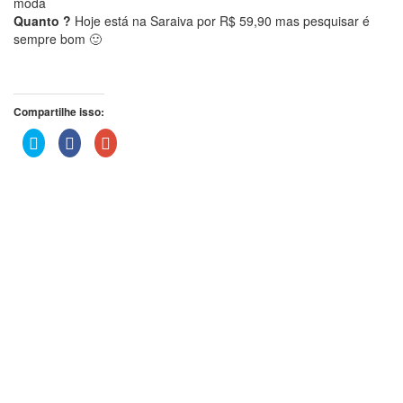
moda
Quanto ?
Hoje está na Saraiva por R$ 59,90 mas pesquisar é
sempre bom 🙂
Compartilhe isso:
Clique
Clique
Compartilhe
para
para
no
compartilhar
compartilhar
Google+
no
no
(abre
Twitter(abre
Facebook(abre
em
em
em
nova
nova
nova
janela)
janela)
janela)